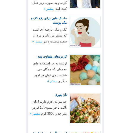
کرده و به صورت زیر عمل
کنید: ابتدا
بیشتر »
ماسک هایی برای رفع کک و
مک پوست
کک و مک عارضه ای است
که بیشتر در زنان و مردان
سفید پوست و مو
بیشتر »
کاربردهای متفاوت پنبه
از پنبه به جز استفاده های
معمولی که همگان می
شناسند می توان در امور
دیگری
بیشتر »
نان پنیری
چه موادی لازم داریم؟ نان
باگت یا فرانسوی / 1 قرص
پنیر چدار / 350 گرم
بیشتر »