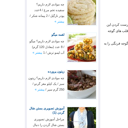
چه موادی لازم داریم؟
سفیده تخم مرغ / 4عدد
پودر نارگیل / 2 پیمانه شکر /
بیشتر »
 درست کردن این
 قلب های گوجه
لقمه میگو
چه موادی لازم داریم؟ میگو
زنید و دو بخش بزرگ دو گوجه فرنگی را به
/ 8 عدد (معادل 120 گرم)
آب لیمو ترش / 1
بیشتر »
زیتون پرورده
چه موادی لازم داریم؟ زیتون
سبز / یک کیلو مغز گردو /
250 گرم سیر /
بیشتر »
آموزش تصویری بستن شال
گردن (1)
مراحل آموزش تصویری
بستن شال گردن را دنبال