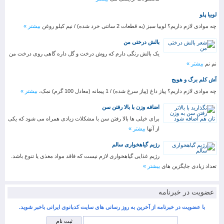
لوبیا پلو
چه موادی لازم داریم؟ لوبیا سبز (به قطعات 2 سانتی خرد شده) / نیم کیلو روغن
بیشتر »
بالش درختی من
یک بالش رنگی دارم که روش درخت و گل داره گاهی روی درخت من
نم نم
بیشتر »
آش کلم برگ و هویج
چه موادی لازم داریم؟ پیاز داغ (پیاز سرخ شده) / 1 پیمانه (معادل 100 گرم) نمک،
بیشتر »
اضافه وزن با بالا رفتن سن
برای خیلی ها بالا رفتن سن با مشکلات زیادی همراه می شود که یکی
از آنها
بیشتر »
رژیم گیاهخواری سالم
رژیم غذایی گیاهخواری لازم نیست که فاقد مواد مغذی یا تنوع باشد.
تعداد زیادی جایگزین های
بیشتر »
عضویت در خبرنامه
با عضویت در خبرنامه از آخرین به روز رسانی های سایت کدبانوی ایرانی باخبر شوید.