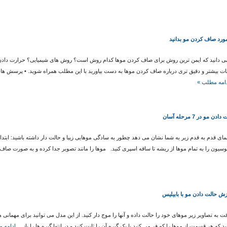
ورد صاف کردن مو بدانید
می دانید که ایمن ترین روش برای صاف کردن موها کدام روش است؟ روش های شیمیایی؟ حرارت دادن م
امه مطلب »
ادن مو در 7 مرحله آسان
مای قدم به قدم زیر به شما نشان می دهد چطور به سادگی موهایی زیبا و حالت دار داشته باشید: ابتدا
سیون را به تمام موها از ریشه تا ساقه اسپری کنید. موها را مانند تصویر جدا کرده و به صورت ص
ش حالت دادن مو با بابیلیس
قت به تصاویر زیر موهای خود را حالت داده و آنها را موج دار کنید. از این مدل می توانید برای مهمانی
د که هر قسمت از موها را که فر می کنید با یک گیره آن را ثابت کنید و در انتها گیره ها را باز…
ادامه 