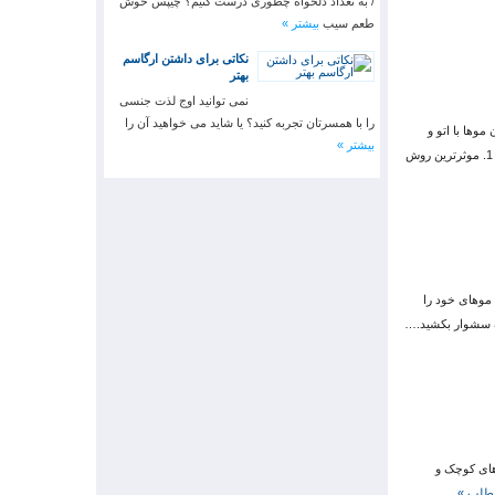
/ به تعداد دلخواه چطوری درست کنیم؟ چیپس خوش
طعم سیب
بیشتر »
نکاتی برای داشتن ارگاسم
بهتر
نمی توانید اوج لذت جنسی
را با همسرتان تجربه کنید؟ یا شاید می خواهید آن را
وها با اتو و
بیشتر »
سشوار؟ اگر دوست دارید اطلاعات بیشتر و دقیق تری درباره صاف کردن موها به دست بیاورید با این مطلب همراه شوید. • پرسش ها 1. موثرترین روش
 موهای خود را
اف سشوار بکشید.…
 های کوچک و
مطلب »