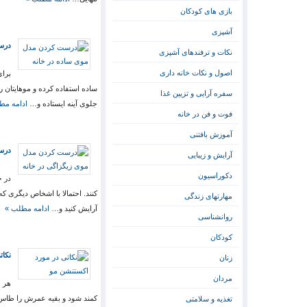
بازی های کودکان
آشپزی
درس
نکات و ترفندهای آشپزی
اصول و نکات خانه داری
برای
ساده استفاده کرده و موهایتان ر
سفره آرایی و تزیین غذا
جلوی آینه ایستاده و…
ادامه مط
فوت و فن در خانه
آموزش بافتنی
درس
آرایش و زیبایی
دکوراسیون
در خ
کنند. احتمالا با اشخاص دیگری ک
مهارتهای زندگی
آرایش کنید و…
ادامه مطلب »
روانشناسی
کودکان
نکات
زنان
مردان
هر چ
کمند شود و بقیه عمرش را طاس؟ ن
تغذیه و سلامتی