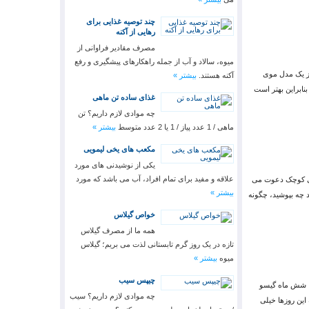
چند توصیه غذایی برای
رهایی از آکنه
مصرف مقادیر فراوانی از
میوه، سالاد و آب از جمله راهکارهای پیشگیری و رفع
از یک مدل موی
آکنه هستند.
بیشتر »
نابراین بهتر است
غذای ساده تن ماهی
چه موادی لازم داریم؟ تن
ماهی / 1 عدد پیاز / 1 یا 2 عدد متوسط
بیشتر »
مکعب های یخی لیمویی
یکی از نوشیدنی های مورد
علاقه و مفید برای تمام افراد، آب می باشد که مورد
دگی کوچک دعوت می
بیشتر »
د چه بپوشید، چگونه
خواص گیلاس
همه ما از مصرف گیلاس
تازه در یک روز گرم تابستانی لذت می‏ بریم؛ گیلاس
میوه
بیشتر »
چیپس سیب
تا شش ماه گیسو
چه موادی لازم داریم؟ سیب
این روزها خیلی