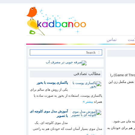
مت
تماس
مطالب تصادفی
مدل موی گیم آو ترونز مدل موی بسیار جذاب و زیبایی ست. احتمالا مجموعه تلویزیونی گیم آو ترونز (Game of Thrones) را
ی لنیستر (Cersei Lannister) نامزد جایزه امی برای نقش مکمل زن این
پاکسازی پوست با بخور
یکی از روش های سالم برای
پاکسازی پوست، استفاده از بخور به صورت ساده یا
همراه
بیشتر »
آموزش مدل موی کلوچه ای
با تصویر
نه مان می شود.
مدل موی کلوچه ای، یک
ر هم برای خودتان به
مدل موی بسیار آسان است که خودتان هم به راحتی
می
بیشتر »