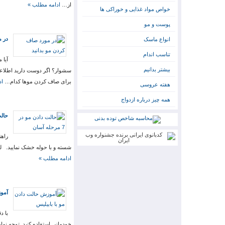
از…
ادامه مطلب »
خواص مواد غذایی و خوراکی ها
پوست و مو
در م
انواع ماسک
تناسب اندام
آیا 
بیشتر بدانیم
برای صاف کردن موها کدام…
اد
هفته عروسی
همه چیز درباره ازدواج
حالت د
راهن
شسته و با حوله خشک نمایید. لو
ادامه مطلب »
آموز
با د
خودمانی استفاده کنید. توجه نمایی