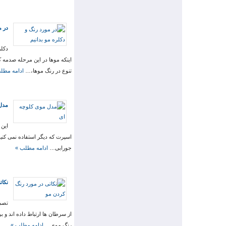
در م
دکلر
اینکه موها در این مرحله صدمه ک
تنوع در رنگ موها،…
ادامه مطل
مدل
اسپرت که دیگر استفاده نمی کنید
جورابی…
ادامه مطلب »
نکات
تصمی
از سرطان ها ارتباط داده اند و 
رنگ موی…
ادامه مطلب »