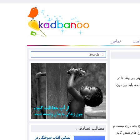
مت
تماس
 می بینند تا در
ت، باید پیرامون
ج بچه بازی نیست و
مطالب تصادفی
لوغ های شش گانه
تسکین آفتاب سوختگی در