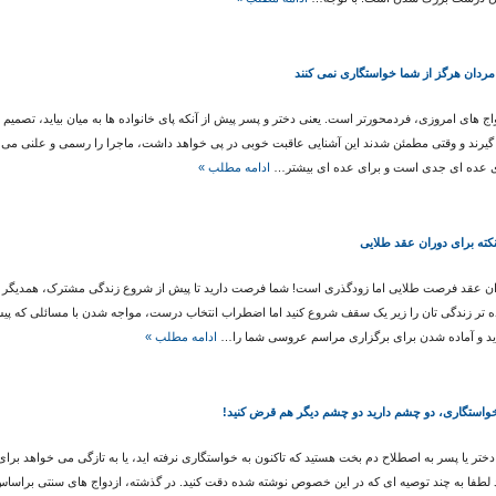
مردان هرگز از شما خواستگاری نمی کنند
اج های امروزی، فردمحورتر است. یعنی دختر و پسر پیش از آنکه پای خانواده ها به میان بیاید، تصمیم
یرند و وقتی مطمئن شدند این آشنایی عاقبت خوبی در پی خواهد داشت، ماجرا را رسمی و علنی می کن
ی عده ای جدی است و برای عده ای بیشتر…
ادامه مطلب »
ن عقد فرصت طلایی اما زودگذری است! شما فرصت دارید تا پیش از شروع زندگی مشترک، همدیگر را
ه تر زندگی تان را زیر یک سقف شروع کنید اما اضطراب انتخاب درست، مواجه شدن با مسائلی که پی
ید و آماده شدن برای برگزاری مراسم عروسی شما را…
ادامه مطلب »
واستگاری، دو چشم دارید دو چشم دیگر هم قرض کنید!
دختر یا پسر به اصطلاح دم بخت هستید که تاکنون به خواستگاری نرفته اید، یا به تازگی می خواهد بر
د لطفا به چند توصیه ای که در این خصوص نوشته شده دقت کنید. در گذشته، ازدواج های سنتی براساس