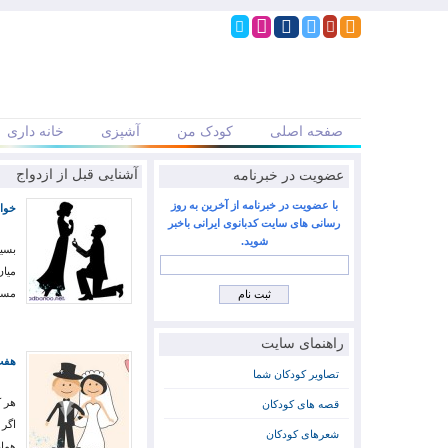
صفحه اصلی
کودک من
آشپزی
خانه داری
عضویت در خبرنامه
آشنایی قبل از ازدواج
با عضویت در خبرنامه از آخرین به روز
خوا
رسانی های سایت کدبانوی ایرانی باخبر
شوید.
بسیا
میان
مسا
راهنمای سایت
هفت
تصاویر کودکان شما
هر ک
قصه های کودکان
اگر 
شعرهای کودکان
هما