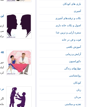
بازی های کودکان
آشپزی
این 
نکات و ترفندهای آشپزی
اصول و نکات خانه داری
ازدو
می گ
سفره آرایی و تزیین غذا
برا
فوت و فن در خانه
آموزش بافتنی
40 نکته برای دوران عقد طلایی
آرایش و زیبایی
دکوراسیون
دورا
آماد
مهارتهای زندگی
کرد
روانشناسی
کودکان
در خ
زنان
مردان
اگر 
بیای
تغذیه و سلامتی