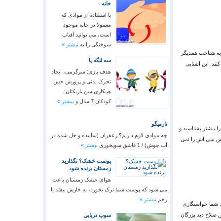
خانه
با استفاده از موادی که
معمولا در خانه موجود
است، می توانید آفتاب
سوختگی را به
بیشتر »
 به شناخت همدیگر
سه لنگه پا
ند. این آشنایی
هدف بازی: سرگرمی، ایجاد
تحرک بدنی و پرورش حس
همکاری سن بازیکنان:
کودکان 7 سال و
بیشتر »
نارمیگو
 بیشتر بشناسید و
چه موادی لازم داریم؟ زعفران (ساییده و حل شده در
ش بینی اش را نمی
آب جوش) / 1 قاشق سوپخوری
بیشتر »
پوست خشک؟ نگذارید
زمستان برنده شود
هوای خشک زمستان باعث
می شود که پوست شما ترک بخورد، به خارش بیفتد یا
زخم
بیشتر »
ای شما خواستگاری
 صلاح دید بزرگان
سوپ دریایی