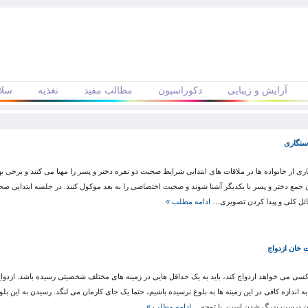
آرایش و زیبایی
دکوراسیون
مطالب مفید
تغذیه
سلا
ستگاری
ری از خانواده ها در ملاقات های ابتدایی شرایط صحبت دو نفره دختر و پسر را مهیا می کنند و برخی بهتر
 جمع دختر و پسر با یکدیگر آشنا شوند و صحبت اختصاصی را به بعد موکول کنند. در جلسه ابتدایی صحب
ئل کلی و پیدا کردن تصویری…
ادامه مطلب »
 خان ازدواج
سی می خواهد ازدواج کند، باید به یک حداقل هایی در زمینه های مختلف شخصیتی رسیده باشد. ازدوا
به اندازه کافی در این زمینه ها به بلوغ نرسیده باشیم، حتما یک جای کارمان می لنگد. رسیدن به این ب
ن درست بزرگ شدن است. با توجه…
ادامه مطلب »