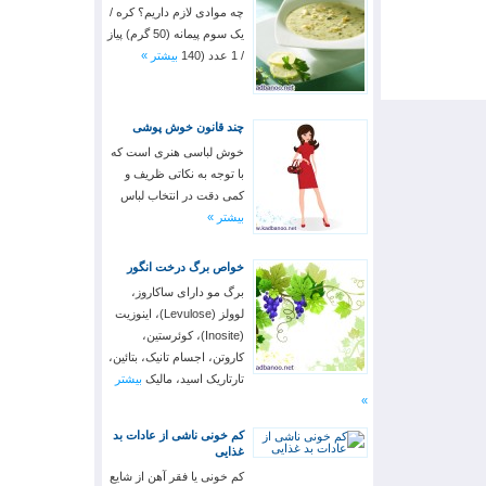
چه موادی لازم داریم؟ کره /
یک سوم پیمانه (50 گرم) پیاز
/ 1 عدد (140
بیشتر »
چند قانون خوش پوشی
خوش لباسی هنری است که
با توجه به نکاتی ظریف و
کمی دقت در انتخاب لباس
بیشتر »
خواص برگ درخت انگور
برگ مو دارای ساکاروز،
لوولز (Levulose)، اینوزیت
(Inosite)، کوئرستین،
کاروتن، اجسام تانیک، بتائین،
تارتاریک اسید، مالیک
بیشتر
»
کم خونی ناشی از عادات بد
غذایی
کم خونی یا فقر آهن از شایع