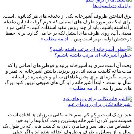
براق کردن استیل ها
برق انداختن ظروف آشپزخانه یکی از دغدغه های هر کدبانویی است.
برای اینکه در مورد ظرف های استیلی که جرم گرفته اند این دغدغه
را نداشته باشیم، باید از چند روش مفید استفاده کنیم. • گاهی مواد
معدنی آب، روی ظرف های استیل لکه بر جا می گذارد. برای حفظ
درخشش اولیه، بهتر است پس…
ادامه مطلب »
چطور آشپزخانه ای مرتب داشته باشیم؟
وقت آن است سری به آشپزخانه بزنید و قوطی های اضافی را که
مدت ها ته کابینت مانده اند، دور بریزید. داشتن آشپزخانه ای تمیز و
مرتب، انگیزه ای برای پختن غذاهای سالم و خوشمزه در آستانه
سال نو است. • ابتدا آشپزخانه را با گل های طبیعی تزیین کنید، برگ
های سبز را لبه…
ادامه مطلب »
آشپزخانه تکانی برای روزهای عید
عید نزدیک است و کم کم اسم خانه تکانی سرزبان ها افتاده است.
همیشه تمیز کردن آشپزخانه بیشترین وقت کدبانوها را به خود
اختصاص می دهد. سر و سامان دادن به کابینت هایی که در طول یک
سال پر از وسایل و ظرف و ظروف اضافه شده اند و اگر خیلی