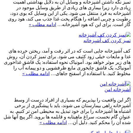
تمیز نگه داشتن آشپزخانه و وسایل آن به دلایل بهداشتی اهمیت
زیادی دارد زیرا بیماری های زیادی از طریق وسایل موجود در
آشپزخانه به فرد منتقل می شود. یکی از این وسایل که بوی دود،
رطوبت و چربی اضافه را هنگام پخت غذا جذب می کند، هود روی
گاز است. برای این که هود آشپزخانه…
ادامه مطلب »
تمیز کردن کف آشپزخانه
کف آشپزخانه جایی است که در اثر رفت و آمد، ریختن خرده های
غذا و مایعات خیلی زود کثیف می شود. برای تمیز کردن آن، روش
های زیر موثر خواهد بود. آمونیاک نحوه استفاده: یک قاشق غذاخوری
آمونیاک، یک قاشق چایخوری مایع ظرفشویی و دو پیمانه آب را
مخلوط کنید. با استفاده از اسفنج جاهای…
ادامه مطلب »
آشپزخانه امن
اگر این واقعیت را بپذیریم که بسیاری از افراد درست از وسط
آشپزخانه راهی بیمارستان می شوند، باید با پیشگیری از برخی
اشتباه ها آشپزخانه را برای خود تبدیل به محیطی امن تر کنیم. به
عنوان گام نخست، سراغ ماهیتابه و قابلمه ها بروید. اگر پیچ آنها شل
شده آن را محکم کنید. دلیل آن…
ادامه مطلب »