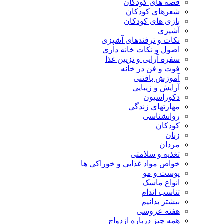
قصه های کودکان
شعرهای کودکان
بازی های کودکان
آشپزی
نکات و ترفندهای آشپزی
اصول و نکات خانه داری
سفره آرایی و تزیین غذا
فوت و فن در خانه
آموزش بافتنی
آرایش و زیبایی
دکوراسیون
مهارتهای زندگی
روانشناسی
کودکان
زنان
مردان
تغذیه و سلامتی
خواص مواد غذایی و خوراکی ها
پوست و مو
انواع ماسک
تناسب اندام
بیشتر بدانیم
هفته عروسی
همه چیز درباره ازدواج