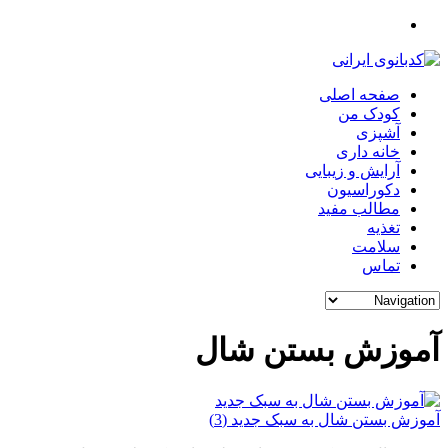
صفحه اصلی
کودک من
آشپزی
خانه داری
آرایش و زیبایی
دکوراسیون
مطالب مفید
تغذیه
سلامت
تماس
آموزش بستن شال
آموزش بستن شال به سبک جدید (3)