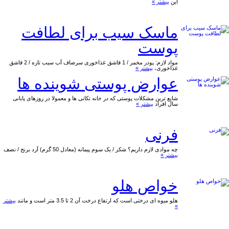
این
بیشتر »
ماسک سیب برای لطافت
پوست
مواد لازم: پودر مخمر / 1 قاشق غذاخوری سرصاف آب سیب تازه / 2 قاشق
غذاخوری،
بیشتر »
عوارض پوستی شوینده ها
شایع ترین مشکلات پوستی که در خانه تکانی ها و معمولا در روزهای پایانی
سال افراد
بیشتر »
فرنی
چه موادی لازم داریم؟ شکر / یک سوم پیمانه (معادل 50 گرم) آرد برنج / نصف
بیشتر »
خواص هلو
هلو میوه ای درختی است که ارتفاع درخت آن 2 تا 3.5 متر است و مانند
بیشتر
»