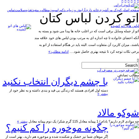
صفحه اصلی
کودک من
آشپزی
خانه داری
آرایش و زیبایی
دکوراسیون
مطالب مفید
تغذیه
سلامت
تماس
اتو کردن لباس کتان
لباس های اتو کشیده
اتو از جمله وسایل برقی است که در اغلب خانه ها پیدا می شود و بسته به
آنکه اعضای خانواده تا چه اندازه ای به مرتب بودن لباس های خود علاقه مند
باشند، میزان کاربرد آن متفاوت است. البته باید در هنگام استفاده از اتو به
برخی نکات توجه کرد تا نتیجه بهتری حاصل شود.…
ادامه مطلب »
مطالب تصادفی
با چشم دیگران انتخاب نکنید
دسته اول افرادی هستند که زندگی بی قید و بندی داشته و به نظر خود از
بیشتر »
شوکو مالاد
چه موادی لازم داریم؟ بادام / 1 پیمانه معادل 115 گرم شکر/ یک دوم پیمانه معادل
بیشتر »
چگونه موخوره را کم کنیم؟
اگر موهای شما نیز خشک و شکننده شده و موخوره هم دارید، بهتر است از