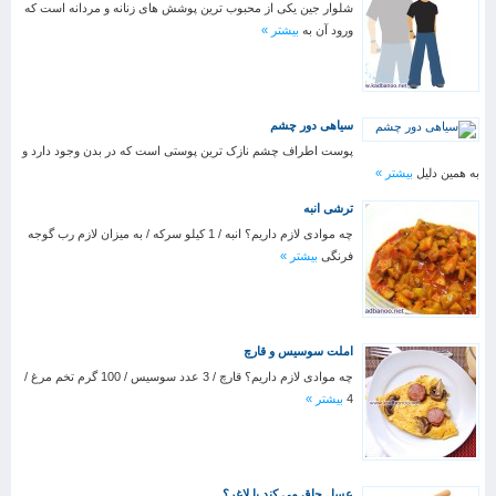
شلوار جین یکی از محبوب ترین پوشش های زنانه و مردانه است که
ورود آن به
بیشتر »
سیاهی دور چشم
پوست اطراف چشم نازک ترین پوستی است که در بدن وجود دارد و
به همین دلیل
بیشتر »
ترشی انبه
چه موادی لازم داریم؟ انبه / 1 کیلو سرکه / به میزان لازم رب گوجه
فرنگی
بیشتر »
املت سوسیس و قارچ
چه موادی لازم داریم؟ قارچ / 3 عدد سوسیس / 100 گرم تخم مرغ /
4
بیشتر »
عسل چاق می کند یا لاغر؟