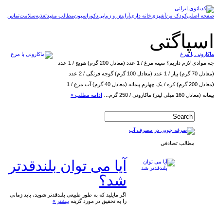
صفحه اصلی
کودک من
آشپزی
خانه داری
آرایش و زیبایی
دکوراسیون
مطالب مفید
تغذیه
سلامت
تماس
اسپاگتی
ماکارونی با مرغ
چه موادی لازم داریم؟ سینه مرغ / 1 عدد (معادل 200 گرم) هویج / 1 عدد
(معادل 70 گرم) پیاز / 1 عدد (معادل 100 گرم) گوجه فرنگی / 2 عدد
(معادل 200 گرم) کره / یک چهارم پیمانه (معادل 40 گرم) آب مرغ / 1
پیمانه (معادل 160 میلی لیتر) ماکارونی / 250 گرم…
ادامه مطلب »
مطالب تصادفی
آیا می توان بلندقدتر
شد؟
اگر مایلید که به طور طبیعی بلندقدتر شوید، باید زمانی
را به تحقیق در مورد گزینه
بیشتر »