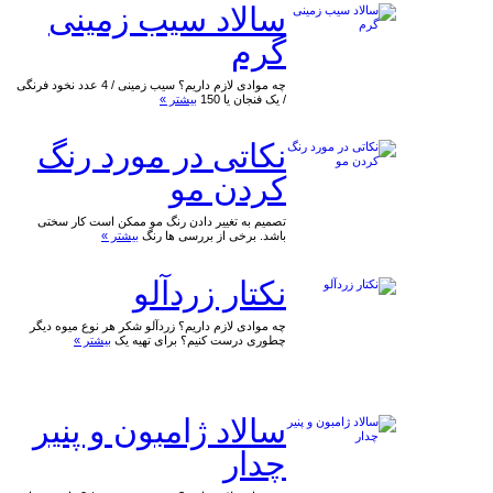
سالاد سیب زمینی
گرم
چه موادی لازم داریم؟ سیب زمینی / 4 عدد نخود فرنگی
/ یک فنجان یا 150
بیشتر »
نکاتی در مورد رنگ
کردن مو
تصمیم به تغییر دادن رنگ مو ممکن است کار سختی
باشد. برخی از بررسی ها رنگ
بیشتر »
نکتار زردآلو
چه موادی لازم داریم؟ زردآلو شکر هر نوع میوه دیگر
چطوری درست کنیم؟ برای تهیه یک
بیشتر »
سالاد ژامبون و پنیر
چدار