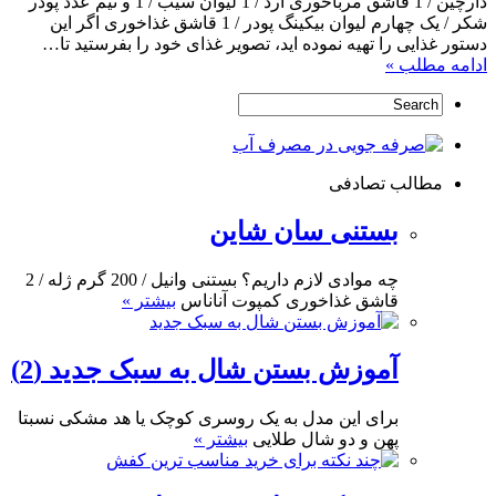
دارچین / 1 قاشق مرباخوری آرد / 1 لیوان سیب / 1 و نیم عدد پودر
شکر / یک چهارم لیوان بیکینگ پودر / 1 قاشق غذاخوری اگر این
دستور غذایی را تهیه نموده اید، تصویر غذای خود را بفرستید تا…
ادامه مطلب »
مطالب تصادفی
بستنی سان شاین
چه موادی لازم داریم؟ بستنی وانیل / 200 گرم ژله / 2
قاشق غذاخوری کمپوت آناناس
بیشتر »
آموزش بستن شال به سبک جدید (2)
برای این مدل به یک روسری کوچک یا هد مشکی نسبتا
پهن و دو شال طلایی
بیشتر »