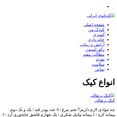
صفحه اصلی
کودک من
آشپزی
خانه داری
آرایش و زیبایی
دکوراسیون
مطالب مفید
تغذیه
سلامت
تماس
انواع کیک
کیک پرتقالی
چه موادی لازم داریم؟ تخم مرغ / 6 عدد پودر قند / یک و یک دوم
پیمانه کره / 1 پیمانه وانیل شکری / یک چهارم قاشق چایخوری آرد / 3