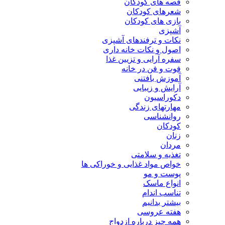
قصه های کودکان
شعرهای کودکان
بازی های کودکان
آشپزی
نکات و ترفندهای آشپزی
اصول و نکات خانه داری
سفره آرایی و تزیین غذا
فوت و فن در خانه
آموزش بافتنی
آرایش و زیبایی
دکوراسیون
مهارتهای زندگی
روانشناسی
کودکان
زنان
مردان
تغذیه و سلامتی
خواص مواد غذایی و خوراکی ها
پوست و مو
انواع ماسک
تناسب اندام
بیشتر بدانیم
هفته عروسی
همه چیز درباره ازدواج