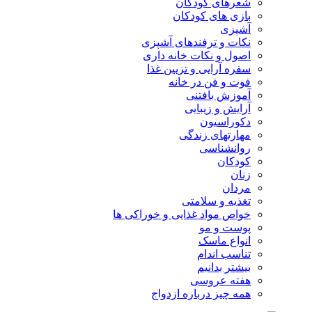
شعرهای کودکان
بازی های کودکان
آشپزی
نکات و ترفندهای آشپزی
اصول و نکات خانه داری
سفره آرایی و تزیین غذا
فوت و فن در خانه
آموزش بافتنی
آرایش و زیبایی
دکوراسیون
مهارتهای زندگی
روانشناسی
کودکان
زنان
مردان
تغذیه و سلامتی
خواص مواد غذایی و خوراکی ها
پوست و مو
انواع ماسک
تناسب اندام
بیشتر بدانیم
هفته عروسی
همه چیز درباره ازدواج