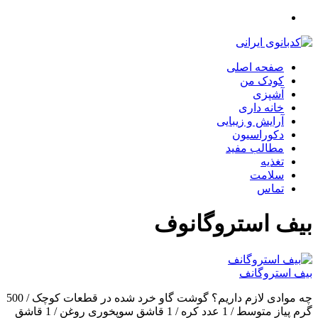
صفحه اصلی
کودک من
آشپزی
خانه داری
آرایش و زیبایی
دکوراسیون
مطالب مفید
تغذیه
سلامت
تماس
بیف استروگانوف
بیف استروگانف
چه موادی لازم داریم؟ گوشت گاو خرد شده در قطعات کوچک / 500
گرم پیاز متوسط / 1 عدد کره / 1 قاشق سوپخوری روغن / 1 قاشق