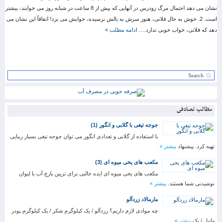
نشان می دهد احتمال مرگ زودرس در آنهایی که بیش از 8 ساعت در شبانه روز می خوابند، بیشتر
است. 2. خوش به حال فلانی، هنوز سرش به بالش نرسیده، خوابش می برد! اتفاقاً این نشان می
دهد که فلانی، خواب خوبی ندارد.…
ادامه مطلب »
مطالب تصادفی
جوجه تیغی با گلابی و انگور (1)
با استفاده از گلابی و تعدادی انگور می توان جوجه تیغی بسیار زیبایی
تهیه کرد. پیشنهاد
بیشتر »
مکعب های یخی میوه ای (3)
مکعب های یخی میوه ای ایده جالبی برای تزیین پارچ آب یا لیوان
نوشیدنی شما هستند.
بیشتر »
مارمالاد زردآلو
چه موادی لازم داریم؟ زردآلو / یک کیلوگرم شکر / یک کیلوگرم پودر
وانیل / یک
بیشتر »