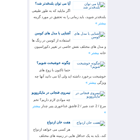
آیا می توان بلندقدتر شد؟
اگر مایلید که به طور طبیعی
بلندقدتر شوید، باید زمانی را به تحقیق در مورد گزینه
بیشتر »
آشنایی با مدل های کوسن
استفاده از کوسن در رنگ ها
و مدل های مختلف نقش خاصی در تغییر دکوراسیون
خانه
بیشتر »
چگونه خوشبخت شویم؟
حتما تاکنون با زوج های
خوشبخت برخورد داشته اید ولی آیا می دانید آنها چه
ویژگی
بیشتر »
نیمروی فنجانی در مایکروویو
چه موادی لازم داریم؟ تخم
مرغ / 2 عدد شیر / 2 قاشق غذاخوری پنیر چدار
بیشتر
»
هفت خان ازدواج
هر کسی می خواهد ازدواج
کند، باید به یک حداقل هایی در زمینه های مختلف