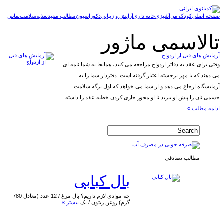
صفحه اصلی
کودک من
آشپزی
خانه داری
آرایش و زیبایی
دکوراسیون
مطالب مفید
تغذیه
سلامت
تماس
تالاسمی ماژور
آزمایش های قبل از ازدواج
وقتی برای عقد به دفاتر ازدواج مراجعه می کنید، همانجا به شما نامه ای
می دهند که با مهر برجسته اعتبار گرفته است. دفتردار شما را به
آزمایشگاه ارجاع می دهد و از شما می خواهد که اول برگه سلامت
جسمی تان را پیش او ببرید تا او مجوز جاری کردن خطبه عقد را داشته…
ادامه مطلب »
مطالب تصادفی
بال کبابی
چه موادی لازم داریم؟ بال مرغ / 12 عدد (معادل 780
گرم) روغن زیتون / یک
بیشتر »