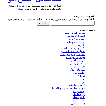
شما جزو کدام دسته هستید؟ آنهایی که روش صحیح
حالت دادن موهایشان را می دانند یا
بیشتر »
عضویت در خبرنامه
با عضویت در خبرنامه از آخرین به روز رسانی های سایت کدبانوی ایرانی باخبر شوید.
راهنمای سایت
تصاویر کودکان شما
قصه های کودکان
شعرهای کودکان
بازی های کودکان
آشپزی
نکات و ترفندهای آشپزی
اصول و نکات خانه داری
سفره آرایی و تزیین غذا
فوت و فن در خانه
آموزش بافتنی
آرایش و زیبایی
دکوراسیون
مهارتهای زندگی
روانشناسی
کودکان
زنان
مردان
تغذیه و سلامتی
خواص مواد غذایی و خوراکی ها
پوست و مو
انواع ماسک
تناسب اندام
بیشتر بدانیم
هفته عروسی