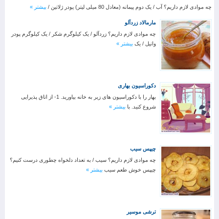
چه موادی لازم داریم؟ آب / یک دوم پیمانه (معادل 80 میلی لیتر) پودر ژلاتین /
بیشتر »
مارمالاد زردآلو
چه موادی لازم داریم؟ زردآلو / یک کیلوگرم شکر / یک کیلوگرم پودر
وانیل / یک
بیشتر »
دکوراسیون بهاری
بهار را با دکوراسیون های زیر به خانه بیاورید. 1- از اتاق پذیرایی
شروع کنید. با
بیشتر »
چیپس سیب
چه موادی لازم داریم؟ سیب / به تعداد دلخواه چطوری درست کنیم؟
چیپس خوش طعم سیب
بیشتر »
ترشی موسیر