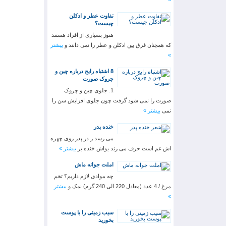
تفاوت عطر و ادکلن
چیست؟
هنوز بسیاری از افراد هستند
که همچنان فرق بین ادکلن و عطر را نمی دانند و
بیشتر
»
8 اشتباه رایج درباره چین و
چروک صورت
1. جلوی چین و چروک
صورت را نمی شود گرفت چون جلوی افزایش سن را
نمی
بیشتر »
خنده پدر
می رسد ز در پدر روی چهره
اش غم است حرف می زند یواش خنده بر
بیشتر »
املت جوانه ماش
چه موادی لازم داریم؟ تخم
مرغ / 4 عدد (معادل 220 الی 240 گرم) نمک و
بیشتر
»
سیب زمینی را با پوست
بخورید