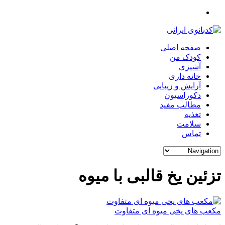
صفحه اصلی
کودک من
آشپزی
خانه داری
آرایش و زیبایی
دکوراسیون
مطالب مفید
تغذیه
سلامت
تماس
تزئین یخ قالبی با میوه
مکعب های یخی میوه ای متفاوت