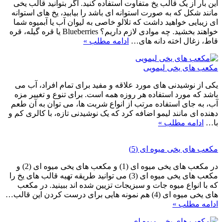
این بار از یک قالب یخ متفاوت استفاده کنید. اگر بتوانید قالب یخی
مانند شکل که به صورت استوانه ای باشد را بیابید، یخ های استوانه
ای زیبایی خواهید داشت که تلالو خاصی به لیوان آب یا آبمیوه شما
خواهند بخشید. چه موادی لازم داریم؟ Blueberries یا قره گیله، قره
قاط، زغال اخته دانه های…
ادامه مطلب »
مکعب های یخی لیمویی
یکی از نوشیدنی های مورد علاقه و مفید برای تمام افراد، آب می
باشد که مورد استفاده هر روزه همه است. برای تنوع و تغییر مزه
آب، به جای استفاده مرتب از انواع شربت ها، می توان به آن طعم
دهنده ای مانند لیمو اضافه کرد که یک نوشیدنی تازه، با کالری کم و
با…
ادامه مطلب »
مکعب های یخی میوه ای (5)
در مکعب های یخی میوه ای (1) و مکعب های یخی میوه ای (2) و
مکعب های یخی میوه ای (3) می توانید طریقه تهیه قالب های یخ را
که با انواع میوه جات و سبزیجات تزیین شده اند ببینید. در مکعب
های یخی میوه ای (4) هم نمونه هایی برای درست کردن این قالب…
ادامه مطلب »