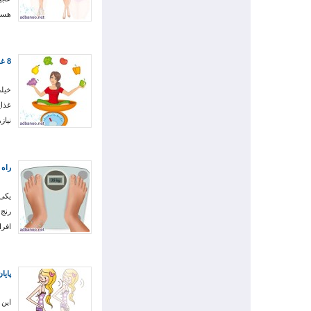
هستی
8 غذای رژیمی
خیلی
غذای
نیاز
راه 
یکی 
رنج 
افر
پایا
این 