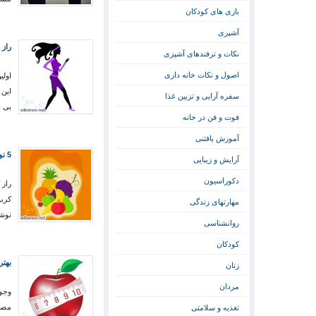
بازی های کودکان
آشپزی
راز 
نکات و ترفندهای آشپزی
اصول و نکات خانه داری
اولی
این 
سفره آرایی و تزیین غذا
بی ا
فوت و فن در خانه
آموزش بافتنی
5 نوشیدنی برای کاهش وزن
آرایش و زیبایی
دکوراسیون
راز 
کربو
مهارتهای زندگی
نوش
روانشناسی
کودکان
بهتر
زنان
مردان
وجود
تغذیه و سلامتی