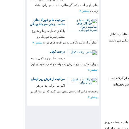
های الهی است که اگر سالم، شاداب و براق باشند
زیبایی
بیشتر »
مراقبت ها و خوراک های
مناسب زمان سرماخوردگی
با آغاز فصل سرما و شیوع
 مناسب، تعادل
بیشتر سرماخوردگی و
ندگی می باشد.
آنفلوآنزا، بیایید نگاهی به مراقبت های دوره
بیشتر »
درخت کچل
درخت ما بیچاره کچل شده
دوباره مثل بابا رو سرش یه دونه مو نداره موهای اون
بیشتر »
 می شود. بر اساس نتایج تحقیقاتی که روی زنان 45 تا 67 سال انجام گرفته است
مراقبت از فرش زیر پایمان
اس تحقیقات
اکثر ما ایرانی ها در هر
وضعیت مالی که باشیم سعی می کنیم که در منازلمان
بیشتر »
ته باشیم. هشت روش
هم از دسته افرادی