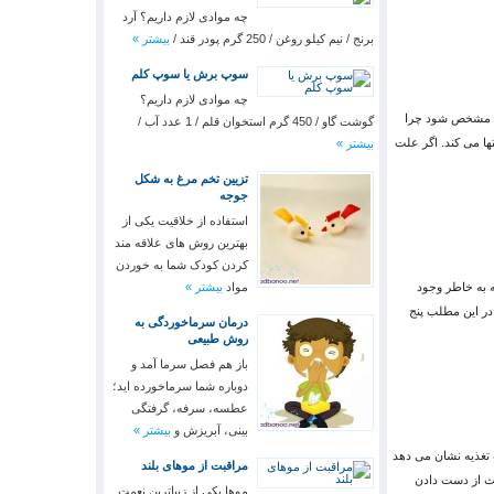
چه موادی لازم داریم؟ آرد
برنج / نیم کیلو روغن / 250 گرم پودر قند /
بیشتر »
سوپ برش یا سوپ کلم
چه موادی لازم داریم؟
 تا مشخص شود چرا
گوشت گاو / 450 گرم استخوان قلم / 1 عدد آب /
ها می کند. اگر علت
بیشتر »
تزیین تخم مرغ به شکل
جوجه
استفاده از خلاقیت یکی از
بهترین رو‌ش های علاقه مند
کردن کودک شما به خوردن
ه به خاطر وجود
مواد
بیشتر »
 در این مطلب پنج
درمان سرماخوردگی به
روش طبیعی
باز هم فصل سرما آمد و
دوباره شما سرماخورده اید؛
عطسه، سرفه، گرفتگی
بینی، آبریزش و
بیشتر »
 تغذیه نشان می دهد
مراقبت از موهای بلند
ژیم غذایی روزانه باعث از دست دادن
موها یکی از زیباترین نعمت