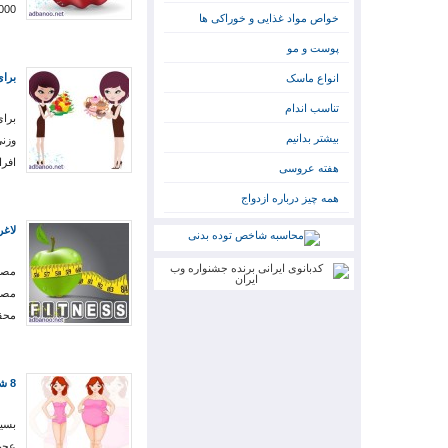
1000 کالری می شود. 7 ماده 
خواص مواد غذایی و خوراکی ها
پوست و مو
برای
انواع ماسک
تناسب اندام
برای
بیشتر بدانیم
وزنی
افرا
هفته عروسی
همه چیز درباره ازدواج
لاغ
مصر
محق
8 شگرد عجیب برای کاهش وزن
بسیا
عجیب