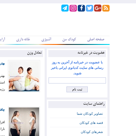
صفحه اصلی
کودک من
آشپزی
خانه داری
آرای
عضویت در خبرنامه
تعادل وزن
با عضویت در خبرنامه از آخرین به روز
بهتر
رسانی های سایت کدبانوی ایرانی باخبر
شوید.
بهتر
استا
رژیم
راهنمای سایت
چاقی
تصاویر کودکان شما
افرا
قصه های کودکان
نارا
شعرهای کودکان
مستق