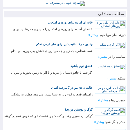
مطالب تصادفی
خانه ای آماده برای روزهای امتحان
خانه ای آماده برای روزهای امتحان را ما پدر و مادرها باید برای
فرزندانمان مهیا کنیم.
بیشتر »
چندین حرکت انیمیشن برای لاغر کردن شکم
همه اشخاص، چه زن و چه مرد رویای داشتن بدن ورزیده و اندام
متناسب را در
بیشتر »
عشق دوم نباشید
اگر شما با چاقو دستتان را ببرید و یا اگر به زمین بخورید و سرتان
بشکند
بیشتر »
حالت دادن مو در 7 مرحله آسان
راهنمای قدم به قدم زیر به شما نشان می دهد چطور به سادگی
موهایی زیبا و
بیشتر »
گرگ و پوستین دوزی؟
گرگی نزد شیری رفت و گفت: چرا نشسته ای که خرس تصمیم گرفته
حاکم جنگل شود
بیشتر »