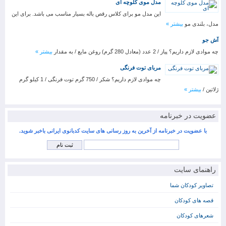
مدل موی کلوچه ای
این مدل مو برای کلاس رقص باله بسیار مناسب می باشد. برای این
مدل، بلندی مو
بیشتر »
آش جو
چه موادی لازم داریم؟ پیاز / 2 عدد (معادل 280 گرم) روغن مایع / به مقدار
بیشتر »
مربای توت فرنگی
چه موادی لازم داریم؟ شکر / 750 گرم توت فرنگی / 1 کیلو گرم
ژلاتین /
بیشتر »
عضویت در خبرنامه
با عضویت در خبرنامه از آخرین به روز رسانی های سایت کدبانوی ایرانی باخبر شوید.
راهنمای سایت
تصاویر کودکان شما
قصه های کودکان
شعرهای کودکان