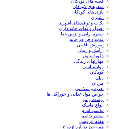
قصه های کودکان
شعرهای کودکان
بازی های کودکان
آشپزی
نکات و ترفندهای آشپزی
اصول و نکات خانه داری
سفره آرایی و تزیین غذا
فوت و فن در خانه
آموزش بافتنی
آرایش و زیبایی
دکوراسیون
مهارتهای زندگی
روانشناسی
کودکان
زنان
مردان
تغذیه و سلامتی
خواص مواد غذایی و خوراکی ها
پوست و مو
انواع ماسک
تناسب اندام
بیشتر بدانیم
هفته عروسی
همه چیز درباره ازدواج