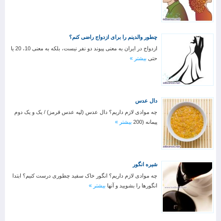
چطور والدینم را برای ازدواج راضی کنم؟
ازدواج در ایران به معنی پیوند دو نفر نیست، بلکه به معنی 10، 20 یا
حتی
بیشتر »
دال عدس
چه موادی لازم داریم؟ دال عدس (لپه عدس قرمز) / یک و یک دوم
پیمانه (200
بیشتر »
شیره انگور
چه موادی لازم داریم؟ انگور خاک سفید چطوری درست کنیم؟ ابتدا
انگورها را بشویید و آنها
بیشتر »