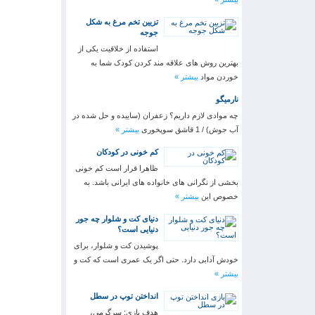
تزیین تخم مرغ به شکل
جوجه
استفاده از خلاقیت یکی از
بهترین رو‌ش های علاقه مند کردن کودک شما به
خوردن مواد
بیشتر »
نارمیگو
چه موادی لازم داریم؟ زعفران (ساییده و حل شده در
آب جوش) / 1 قاشق سوپخوری
بیشتر »
کم خونی در کودکان
ظاهرا قرار است کم خونی
بخشی از نگرانی های خانواده های ایرانی باشد. به
خصوص این
بیشتر »
دنیای کت و شلوار چه جور
دنیایی است؟
پوشیدن کت و شلوار، برای
خودش آدابی دارد. حتی اگر یک عمری است که کت و
بیشتر »
انداختن توپ در سطل
هدف بازی: سرگرمی،