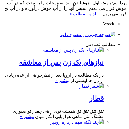
پردازیم: روش اول: جوشاندن ابتدا سبزیجات را به مدت کم در آب
جوش قرار می دهیم. سپس آنها را از آب جوش درآورده و در آب یخ
فرو می بریم.…
ادامه مطلب »
مطالب تصادفی
نیازهای یک زن پس از معاشقه
در یک مطالعه در اروپا بعد از نظرخواهی از عده زیادی
از زن ها لیستی از
بیشتر »
قطار
تتق تتق تتق تق همیشه توی راهی چقدر تو صبوری
قشنگ مثل ماهی هزارپایی انگار میان
بیشتر »