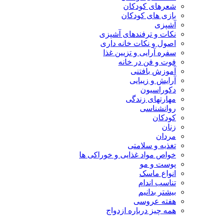
شعرهای کودکان
بازی های کودکان
آشپزی
نکات و ترفندهای آشپزی
اصول و نکات خانه داری
سفره آرایی و تزیین غذا
فوت و فن در خانه
آموزش بافتنی
آرایش و زیبایی
دکوراسیون
مهارتهای زندگی
روانشناسی
کودکان
زنان
مردان
تغذیه و سلامتی
خواص مواد غذایی و خوراکی ها
پوست و مو
انواع ماسک
تناسب اندام
بیشتر بدانیم
هفته عروسی
همه چیز درباره ازدواج