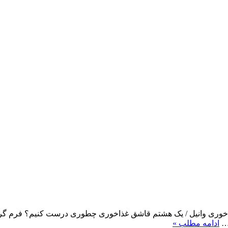
داریم؟ خامه صبحانه / 100 گرم پودر قند / 2 قاشق غذاخوری وانیل / یک هشتم قاشق غذاخوری چطو
ه…
ادامه مطلب »