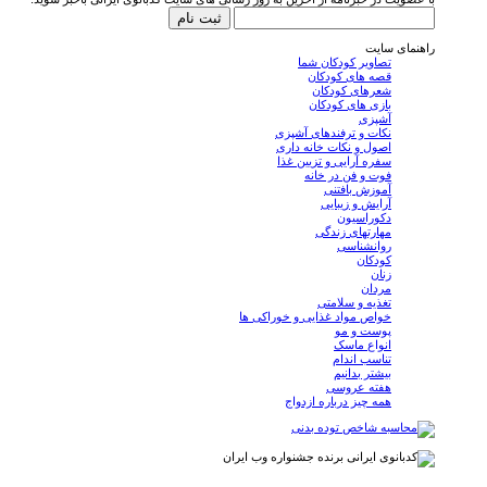
راهنمای سایت
تصاویر کودکان شما
قصه های کودکان
شعرهای کودکان
بازی های کودکان
آشپزی
نکات و ترفندهای آشپزی
اصول و نکات خانه داری
سفره آرایی و تزیین غذا
فوت و فن در خانه
آموزش بافتنی
آرایش و زیبایی
دکوراسیون
مهارتهای زندگی
روانشناسی
کودکان
زنان
مردان
تغذیه و سلامتی
خواص مواد غذایی و خوراکی ها
پوست و مو
انواع ماسک
تناسب اندام
بیشتر بدانیم
هفته عروسی
همه چیز درباره ازدواج