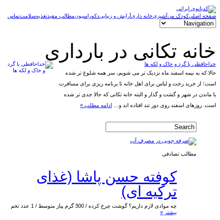
صفحه اصلی
کودک من
آشپزی
خانه داری
آرایش و زیبایی
دکوراسیون
مطالب مفید
تغذیه
سلامت
تماس
خانه تکانی در بارداری
خداحافظی با گرد و خاک و لکه ها
حالا که به نیمه اسفند ماه نزدیک تر می شویم، سر همه شلوغ تر شده
است؛ از خرید رخت و لباس برای اهل خانه تا برنامه ریزی برای مسافرت
یا ماندن در شهر و گشت و گذار و البته خانه تکانی که حالا جدی تر شده
است. روزهای اسفند روی دور تند افتاده اند و…
ادامه مطلب »
مطالب تصادفی
کوفته حسن پاشا (غذای
ترکیه ای)
چه موادی لازم داریم؟ گوشت چرخ کرده / 300 گرم پیاز متوسط / 1 عدد تخم
بیشتر »