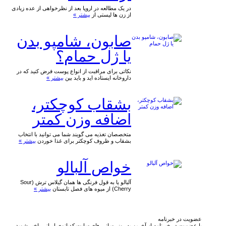
در یک مطالعه در اروپا بعد از نظرخواهی از عده زیادی
از زن ها لیستی از
بیشتر »
صابون، شامپو بدن
یا ژل حمام؟
نکاتی برای مراقبت از انواع پوست فرض کنید که در
داروخانه ایستاده اید و باید بین
بیشتر »
بشقاب کوچکتر،
اضافه وزن کمتر
متخصصان تغذیه می گویند شما می توانید با انتخاب
بشقاب و ظروف کوچکتر برای غذا خوردن
بیشتر »
خواص آلبالو
آلبالو یا به قول فرنگی ها همان گیلاس ترش (Sour
Cherry) از میوه های فصل تابستان
بیشتر »
عضویت در خبرنامه
با عضویت در خبرنامه از آخرین به روز رسانی های سایت کدبانوی ایرانی باخبر شوید.