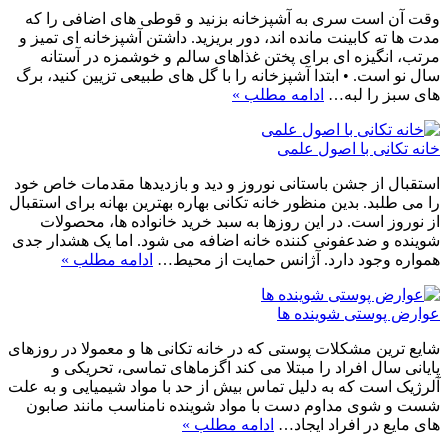
وقت آن است سری به آشپزخانه بزنید و قوطی های اضافی را که
مدت ها ته کابینت مانده اند، دور بریزید. داشتن آشپزخانه ای تمیز و
مرتب، انگیزه ای برای پختن غذاهای سالم و خوشمزه در آستانه
سال نو است. • ابتدا آشپزخانه را با گل های طبیعی تزیین کنید، برگ
های سبز را لبه…
ادامه مطلب »
خانه تکانی با اصول علمی
استقبال از جشن باستانی نوروز و دید و بازدیدها مقدمات خاص خود
را می طلبد. بدین منظور خانه تکانی بهاره بهترین بهانه برای استقبال
از نوروز است. در این روزها به سبد خرید خانواده ها، محصولات
شوینده و ضدعفونی کننده خانه اضافه می شود. اما یک هشدار جدی
همواره وجود دارد. آژانس حمایت از محیط…
ادامه مطلب »
عوارض پوستی شوینده ها
شایع ترین مشکلات پوستی که در خانه تکانی ها و معمولا در روزهای
پایانی سال افراد را مبتلا می کند اگزماهای تماسی، تحریکی و
آلرژیک است که به دلیل تماس بیش از حد با مواد شیمیایی و به علت
شست و شوی مداوم دست با مواد شوینده نامناسب مانند صابون
های مایع در افراد ایجاد…
ادامه مطلب »