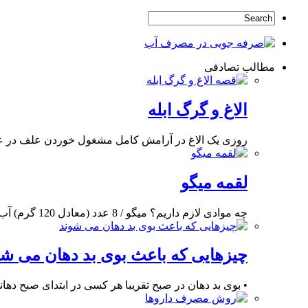
مطالب تصادفی
الاغ و گرگ ابله
روزی یک الاغ در آرامش کامل مشغول خوردن علف در عل
لقمه میگو
چه موادی لازم داریم؟ میگو / 8 عدد (معادل 120 گرم) آب لیمو ترش / 1
چیزهایی که باعث بوی بد دهان می شو
• بوی بد دهان در صبح تقریبا هر کسی در ابتدای صبح ده