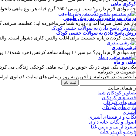
کوکوی ماهی
چه موادی لازم داریم؟ سیب زمینی / 350 گرم فیله هر نوع ماهی دلخواه / 300
درمان سرماخوردگی به روش طبیعی
باز هم فصل سرما آمد و دوباره شما سرماخورده اید؛ عطسه، سرفه، گ
روش پاسخ دادن به سوالات جنسی کودک
صحبت کردن درباره جنسیت برای اغلب والدین کاری دشوار است. والدین
ترشی بندری
چه موادی لازم داریم؟ مو سیر / 1 پیمانه ساقه کرفس (خرد شده) / 1 پیمانه
ماهی و ماه
یکی بود، یکی نبود. در یک حوض پر از آب، ماهی کوچکی زندگی می کر
عضویت در خبرنامه
با عضویت در خبرنامه از آخرین به روز رسانی های سایت کدبانوی ایرانی
راهنمای سایت
تصاویر کودکان شما
قصه های کودکان
شعرهای کودکان
بازی های کودکان
آشپزی
نکات و ترفندهای آشپزی
اصول و نکات خانه داری
سفره آرایی و تزیین غذا
فوت و فن در خانه