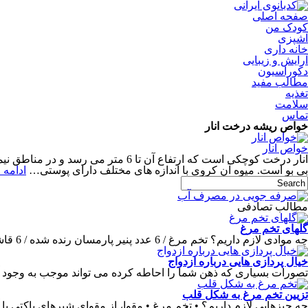
صفحه اصلی
کودک من
آشپزی
خانه داری
آرایش و زیبایی
دکوراسیون
مطالب مفید
تغذیه
سلامت
تماس
خواص ریشه درخت انار
خواص انار
انار درخت کوچکی است که ارتفاع آن
بی بو است. میوه آن کروی با اندازه های مختلف دارای پوستی…
ادامه
مطالب تصادفی
گلهای تخم مرغ
چه موادی لازم داریم؟ تخم مرغ / 6 عدد پنیر پارمسان رنده شده / 6 قاشق
خیال پردازی هایی درباره ازدواج
تصورات بسیاری که ذهن شما را احاطه کرده می تواند موجب به وجود 
تزیین تخم مرغ به شکل قلب
چه چیزهایی لازم داریم؟ • تخم مرغ • مقوا، از مقوای شیرهای پاکتی یا