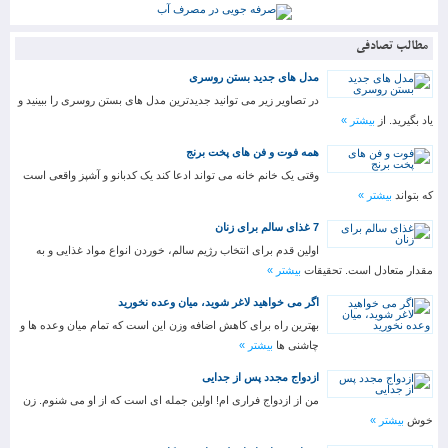
مطالب تصادفی
مدل های جدید بستن روسری
در تصاویر زیر می توانید جدیدترین مدل های بستن روسری را ببینید و
یاد بگیرید. از
بیشتر »
همه فوت و فن های پخت برنج
وقتی یک خانم خانه می تواند ادعا کند یک کدبانو و آشپز واقعی است
که بتواند
بیشتر »
7 غذای سالم برای زنان
اولین قدم برای انتخاب رژیم سالم، خوردن انواع مواد غذایی و به
مقدار متعادل است. تحقیقات
بیشتر »
اگر می خواهید لاغر شوید، میان وعده نخورید
بهترین راه برای کاهش اضافه وزن این است که تمام میان وعده ها و
چاشنی ها
بیشتر »
ازدواج مجدد پس از جدایی
من از ازدواج فراری ام! اولین جمله ای است که از او می شنوم. زن
خوش
بیشتر »