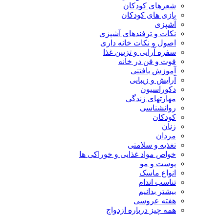
شعرهای کودکان
بازی های کودکان
آشپزی
نکات و ترفندهای آشپزی
اصول و نکات خانه داری
سفره آرایی و تزیین غذا
فوت و فن در خانه
آموزش بافتنی
آرایش و زیبایی
دکوراسیون
مهارتهای زندگی
روانشناسی
کودکان
زنان
مردان
تغذیه و سلامتی
خواص مواد غذایی و خوراکی ها
پوست و مو
انواع ماسک
تناسب اندام
بیشتر بدانیم
هفته عروسی
همه چیز درباره ازدواج