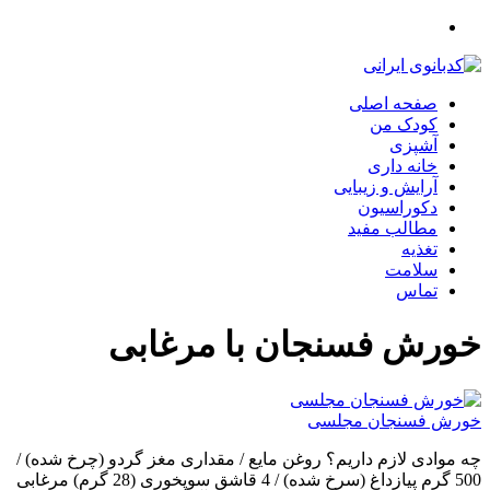
صفحه اصلی
کودک من
آشپزی
خانه داری
آرایش و زیبایی
دکوراسیون
مطالب مفید
تغذیه
سلامت
تماس
خورش فسنجان با مرغابی
خورش فسنجان مجلسی
چه موادی لازم داریم؟ روغن مایع / مقداری مغز گردو (چرخ شده) /
500 گرم پیازداغ (سرخ شده) / 4 قاشق سوپخوری (28 گرم) مرغابی