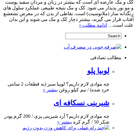
کک و مک عارضه ای است که بیشتر در زنان و مردان سفید پوست
و مو بور پدیدار می شود. کک و مک نتیجه طبیعی عملکرد سلول های
رنگدانه ساز (ملانوسیت) است. نقاطی از بدن که در معرض تشعشع
آفتاب قرار می گیرند، بیشتر دچار کک و مک می شوند و این بدان
علت است…
ادامه مطلب »
مطالب تصادفی
لوبیا پلو
چه موادی لازم داریم؟ لوبیا سبز (به قطعات 2 سانتی
خرد شده) / نیم کیلو روغن
بیشتر »
شیرینی نسکافه ای
چه موادی لازم داریم؟ آرد شیرینی پزی / 200 گرم پودر
شکر 50 / گرم کره
بیشتر »