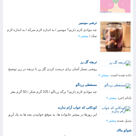
ترشی موسیر
چه موادی لازم داریم؟ موسیر / به اندازه لازم سرکه / به اندازه لازم
نمک /
بیشتر »
تربچه گل رز
روشی بسیار آسان برای درست کردن گل رز با تربچه در زیر توضیح
داده شده است.
بیشتر »
مسقطی زردآلو
چه موادی لازم داریم؟ برگه زردآلو / 225 گرم شکر / 50 گرم مغز
بادام (خرد
بیشتر »
کودکانی که خواب آرام ندارند
این روزها در بیشتر خانواده ها، به موقع خوابیدن بچه ها به یک آرزو
تبدیل شده
بیشتر »
شوکو مالاد