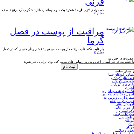
فرنی
چه موادی لازم داریم؟ شکر / یک سوم پیمانه (معادل 50 گرم) آرد برنج / نصف
بیشتر »
مراقبت از پوست در فصل
گرما
با رعایت نکته های مراقبت از پوست می توانید فشار و ناراحتی را که در فصل
بیشتر »
عضویت در خبرنامه
با عضویت در خبرنامه از آخرین به روز رسانی های سایت کدبانوی ایرانی باخبر شوید.
راهنمای سایت
تصاویر کودکان شما
قصه های کودکان
شعرهای کودکان
بازی های کودکان
آشپزی
نکات و ترفندهای آشپزی
اصول و نکات خانه داری
سفره آرایی و تزیین غذا
فوت و فن در خانه
آموزش بافتنی
آرایش و زیبایی
دکوراسیون
مهارتهای زندگی
روانشناسی
کودکان
زنان
مردان
تغذیه و سلامتی
خواص مواد غذایی و خوراکی ها