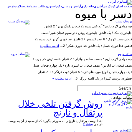
صفحه اصلی
کودک من
آشپزی
خانه داری
آرایش و زیبایی
دکوراسیون
مطالب مفید
تغذیه
سلامت
تماس
دسر با میوه
پودینگ سیب
چه موادی لازم داریم؟ آرد غنی شده / 2 فنجان بکینگ پودر / 2 قاشق
چایخوری نمک / یک قاشق چایخوری روغن / دو سوم فنجان شیر / نصف
فنجان سیب کوچک / 6 عدد کشمش / 2 قاشق غذاخوری گردو خرد شده / 2
قاشق غذاخوری عسل / یک قاشق غذاخوری شکر / 2…
ادامه مطلب »
سالاد میوه
چه موادی لازم داریم؟ ماست ساده یا وانیلی / 2 فنجان خامه ترش کم چرب /
نصف فنجان آب آناناس / نصف فنجان آب لیموی تازه / یک چهارم فنجان عسل
/ یک چهارم فنجان انواع میوه های تازه / 5 فنجان توت فرنگی / 1-2 فنجان
چطوری درست کنیم؟ در یک کاسه بزرگ، 5…
ادامه مطلب »
مطالب تصادفی
روش گرفتن تلخی خلال
پرتقال و نارنج
ابتدا پوست پرتقال یا نارنج را به صورتی بگیرید که از سفیدی آن به پوست
نارنجی
بیشتر »