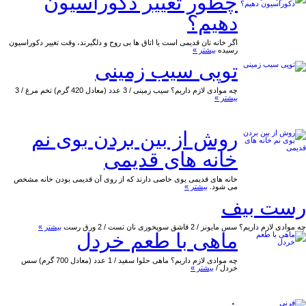
چطور تغییر دکوراسیون
دهیم؟
اگر خانه تان قدیمی است یا اتاق ها بی روح و دلگیرند، وقت تغییر دکوراسیون
رسیده
بیشتر »
توپی سیب زمینی
چه موادی لازم داریم؟ سیب زمینی / 3 عدد (معادل 420 گرم) تخم مرغ / 3
بیشتر »
روش از بین بردن بوی نم
خانه های قدیمی
خانه های قدیمی بوی خاصی دارند که از روی آن قدیمی بودن خانه مشخص
می شود.
بیشتر »
رست بیف
چه موادی لازم داریم؟ سس مایونز / 2 قاشق سوپخوری نان تست / 2 ورق رست
بیشتر »
ماهی با طعم خردل
چه موادی لازم داریم؟ ماهی حلوا سفید / 1 عدد (معادل 700 گرم) سس
خردل /
بیشتر »