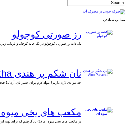
مطالب تصادفی
رز صورتی کوچولو
یک دانه رز صورتی کوچولو در یک خانه کوچک و تاریک، زیر 
نان شکم پر هندی Aloo Paratha
چه موادی لازم داریم؟ مواد لازم برای خمیر نان: آرد / 1 فنجان آب / یک
مکعب های یخی میوه ای
در مکعب های یخی میوه ای (1) یاد گرفتیم که برای تهیه این یخ های زیبا