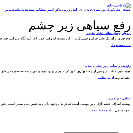
صفحه اصلی
کودک من
آشپزی
خانه داری
آرایش و زیبایی
دکوراسیون
مطالب مفید
تغذیه
سلامت
تماس
رفع سیاهی زیر چشم
چگونه پوستی سالم داشته باشیم؟
هیچ چیزی برای یک خانم جوان وحشتناک تر از این نیست که وقتی خود را در آینه نگاه می کند، چن
ادامه مطلب »
رفع پف و سیاهی دور چشم با تغذیه
میوه هایی مانند انار و موز از جمله بهترین خوراکی ها برای بهبود کبودی دور چشم محسوب می شون
عضلات و…
ادامه مطلب »
سیاهی دور چشم
پوست اطراف چشم نازک ترین پوستی است که در بدن وجود دارد و به همین دلیل بسیار آسیب پذیر
به وجود می…
ادامه مطلب »