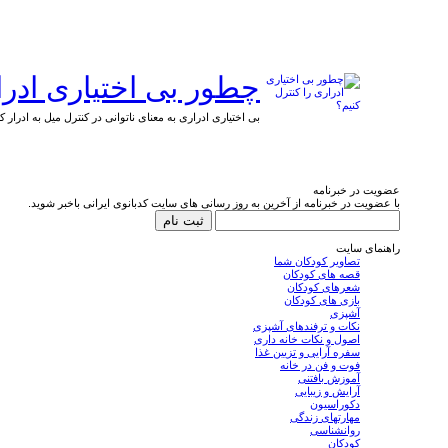
چطور بی اختیاری ادرا
بی اختیاری ادراری به معنای ناتوانی در کنترل میل به ادرا
عضویت در خبرنامه
با عضویت در خبرنامه از آخرین به روز رسانی های سایت کدبانوی ایرانی باخبر شوید.
راهنمای سایت
تصاویر کودکان شما
قصه های کودکان
شعرهای کودکان
بازی های کودکان
آشپزی
نکات و ترفندهای آشپزی
اصول و نکات خانه داری
سفره آرایی و تزیین غذا
فوت و فن در خانه
آموزش بافتنی
آرایش و زیبایی
دکوراسیون
مهارتهای زندگی
روانشناسی
کودکان