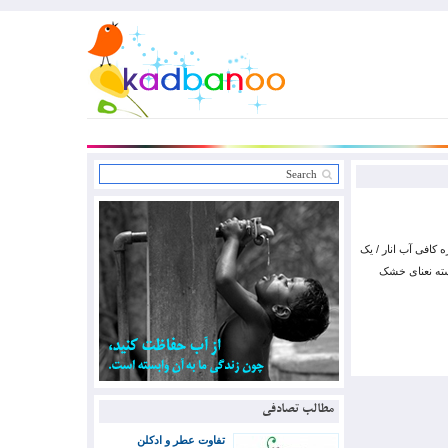
ار ترش / به اندازه کافی آب انار / یک
یک قاشق غذاخوری گلپر / یک قاشق چایخوری چوچاق یا زلنگ (سبزی‌ محلی شمالی) / 2 بسته نعنای خشک
مطالب تصادفی
تفاوت عطر و ادکلن