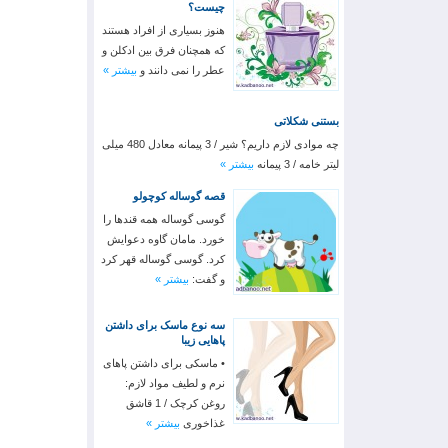
چیست؟
هنوز بسیاری از افراد هستند
که همچنان فرق بین ادکلن و
عطر را نمی دانند و
بیشتر »
بستنی شکلاتی
چه موادی لازم داریم؟ شیر / 3 پیمانه معادل 480 میلی
لیتر خامه / 3 پیمانه
بیشتر »
قصه گوساله کوچولو
گوسی گوساله همه قندها را
خورد. مامان گاوه دعوایش
کرد. گوسی گوساله قهر کرد
و گفت:
بیشتر »
سه نوع ماسک برای داشتن
پاهایی زیبا
• ماسکی برای داشتن پاهای
نرم و لطیف مواد لازم:
روغن کرچک / 1 قاشق
غذاخوری
بیشتر »