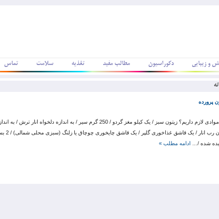
ش و زیبایی
دکوراسیون
مطالب مفید
تغذیه
سلامت
تماس
نه
ن پرورده
چه موادی لازم داریم؟ زیتون سبز / یک کیلو مغز گردو / 250 گرم سیر / به اندازه دلخواه ان
لیوان رب انار / 
یده شده /…
ادامه مطلب »