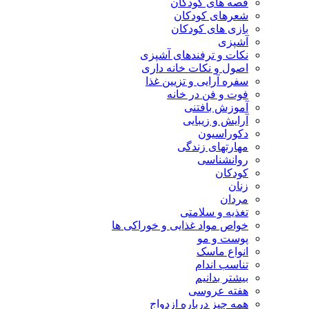
قصه های کودکان
شعرهای کودکان
بازی های کودکان
آشپزی
نکات و ترفندهای آشپزی
اصول و نکات خانه داری
سفره آرایی و تزیین غذا
فوت و فن در خانه
آموزش بافتنی
آرایش و زیبایی
دکوراسیون
مهارتهای زندگی
روانشناسی
کودکان
زنان
مردان
تغذیه و سلامتی
خواص مواد غذایی و خوراکی ها
پوست و مو
انواع ماسک
تناسب اندام
بیشتر بدانیم
هفته عروسی
همه چیز درباره ازدواج