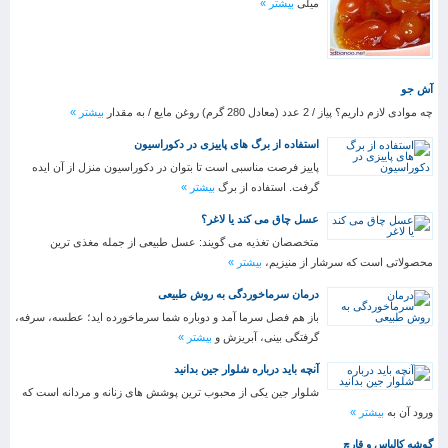
میلی
بیشتر »
آش جو
چه موادی لازم داریم؟ پیاز / 2 عدد (معادل 280 گرم) روغن مایع / به مقدار
بیشتر »
استفاده از برگ های پاییزی در دکوراسیون
پاییز فرصت مناسبی است تا بتوان در دکوراسیون منزل از آن ایده
گرفت. استفاده از برگ
بیشتر »
عسل چاق می کند یا لاغر؟
متخصصان تغذیه می گویند: عسل طبیعی از جمله مغذی ترین
محصولاتی است که سرشار از منیزیم،
بیشتر »
درمان سرماخوردگی به روش طبیعی
باز هم فصل سرما آمد و دوباره شما سرماخورده اید؛ عطسه، سرفه،
گرفتگی بینی، آبریزش و
بیشتر »
آنچه باید درباره شلوار جین بدانید
شلوار جین یکی از محبوب ترین پوشش های زنانه و مردانه است که
ورود آن به
بیشتر »
گوشه کالباس و قارچ