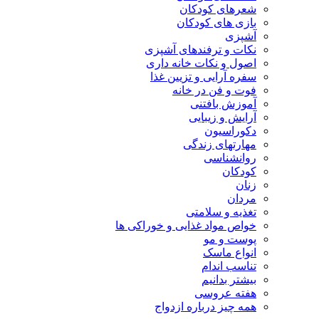
شعرهای کودکان
بازی های کودکان
آشپزی
نکات و ترفندهای آشپزی
اصول و نکات خانه داری
سفره آرایی و تزیین غذا
فوت و فن در خانه
آموزش بافتنی
آرایش و زیبایی
دکوراسیون
مهارتهای زندگی
روانشناسی
کودکان
زنان
مردان
تغذیه و سلامتی
خواص مواد غذایی و خوراکی ها
پوست و مو
انواع ماسک
تناسب اندام
بیشتر بدانیم
هفته عروسی
همه چیز درباره ازدواج