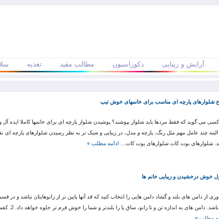
آرایش و زیبایی
دکوراسیون
مطالب مفید
تغذیه
سلا
ع شلوارهای پارچه ای مناسب برای خانمهای خوش تیپ
سی می گوید که فقط مردها باید شلوار بپوشند؟ پوشیدن شلوار پارچه ای برای خانمها کاملا ایده آل 
 البته چند عامل مهم مثل رنگ، پارچه و مدل، در زیبایی و شیک تر به نظر رسیدن شلوارهای پارچه ای 
ند. شلوارهای بوت کات شلوارهای بوت کات…
ادامه مطلب »
 خوش درخشیدن و زیبایی خانم ها
دوری از دامن های بلند و گشاد دامن هایی را انتخاب کنید که قد آنها پایین تر از زانوهایتان نباشد و در قس
اشد. دامن های به اندازه تن و تا زانو، ساق پا را بلندتر و شما را خوش فرم تر جلوه خواهد داد. 2. کفش های پاشنه دار…
مه مطلب »