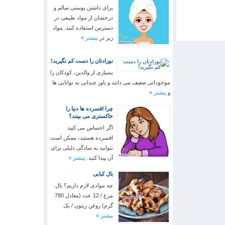
برای داشتن پوستی سالم و
درخشان از مواد طبیعی در
دسترس استفاده کنید. مواد
زیر در
بیشتر »
نوزادتان را دست کم نگیرید!
بسیاری از والدین، کودکان را
موجوداتی ضعیف می دانند و باور چندانی به توانایی ها
و
بیشتر »
چرا افسرده ها دنیا را
خاکستری می بینند؟
اگر احساس می کنید
افسرده هستید، ممکن است
نتوانید به سادگی دلیلی برای
آن پیدا کنید.
بیشتر »
بال کبابی
چه موادی لازم داریم؟ بال
مرغ / 12 عدد (معادل 780
گرم) روغن زیتون / یک
بیشتر »