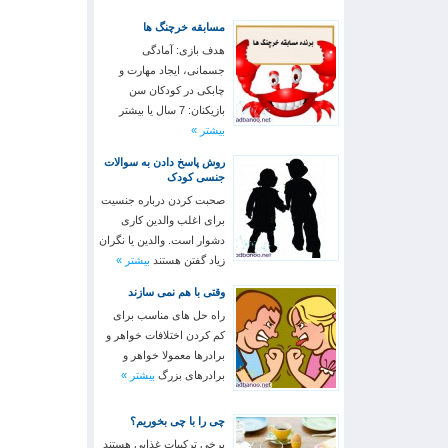
مسابقه خرچنگ ها
هدف بازی: آمادگی
جسمانی، ایجاد مهارت و
چابکی در کودکان سن
بازیکنان: 7 سال یا بیشتر
بیشتر »
روش پاسخ دادن به سوالات
جنسی کودک
صحبت کردن درباره جنسیت
برای اغلب والدین کاری
دشوار است. والدین یا نگران
زیاد گفتن هستند
بیشتر »
وقتی با هم نمی سازند
راه حل های مناسب برای
کم کردن اختلافات خواهر و
برادرها معمولا خواهر و
برادرهای بزرگ
بیشتر »
چی را با چی بخوریم؟
برخی ترکیبات غذایی هستند