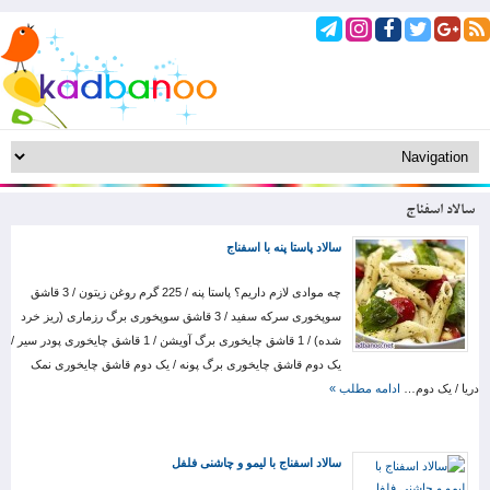
سالاد اسفناج
سالاد پاستا پنه با اسفناج
چه موادی لازم داریم؟ پاستا پنه / 225 گرم روغن زیتون / 3 قاشق
سوپخوری سرکه سفید / 3 قاشق سوپخوری برگ رزماری (ریز خرد
شده) / 1 قاشق چایخوری برگ آویشن / 1 قاشق چایخوری پودر سیر /
یک دوم قاشق چایخوری برگ پونه / یک دوم قاشق چایخوری نمک
دریا / یک دوم…
ادامه مطلب »
سالاد اسفناج با لیمو و چاشنی فلفل