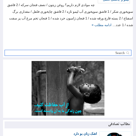
چه موادی لازم داریم؟ روغن زیتون / نصف فنجان سرکه / 2 قاشق
سوپخوری شکر / 1 قاشق سوپخوری آب لیمو تازه / 2 قاشق چایخوری فلفل / مقداری برگ
اسفناج / 2 بسته قارچ ورقه شده / 1 فنجان ژامبون خرد شده / 1 فنجان تخم مرغ آب پز سفت
شده / 1 عدد…
ادامه مطلب »
مطالب تصادفی
اشک زنان بو دارد