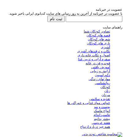
عضویت در خبرنامه
با عضویت در خبرنامه از آخرین به روز رسانی های سایت کدبانوی ایرانی باخبر شوید.
راهنمای سایت
تصاویر کودکان شما
قصه های کودکان
شعرهای کودکان
بازی های کودکان
آشپزی
نکات و ترفندهای آشپزی
اصول و نکات خانه داری
سفره آرایی و تزیین غذا
فوت و فن در خانه
آموزش بافتنی
آرایش و زیبایی
دکوراسیون
مهارتهای زندگی
روانشناسی
کودکان
زنان
مردان
تغذیه و سلامتی
خواص مواد غذایی و خوراکی ها
پوست و مو
انواع ماسک
تناسب اندام
بیشتر بدانیم
هفته عروسی
همه چیز درباره ازدواج