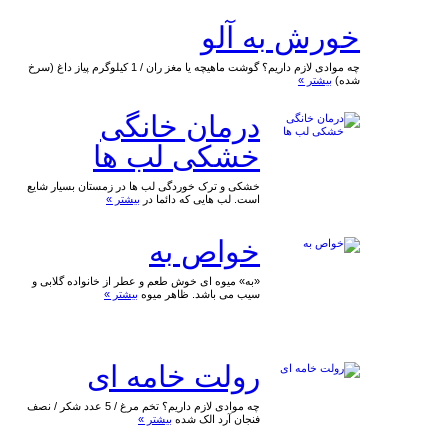
خورش به آلو
چه موادی لازم داریم؟ گوشت ماهیچه یا مغز ران / 1 کیلوگرم پیاز داغ (سرخ
شده)
بیشتر »
درمان خانگی
خشکی لب ها
خشکی و ترک خوردگی لب ها در زمستان بسیار شایع
است. لب هایی که دائما در
بیشتر »
خواص به
«به» میوه ای خوش طعم و عطر از خانواده گلابی و
سیب می باشد. ظاهر میوه
بیشتر »
رولت خامه ای
چه موادی لازم داریم؟ تخم مرغ / 5 عدد شکر / نصف
فنجان آرد الک شده
بیشتر »