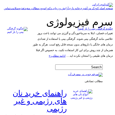
صفحه اصلی
کودک من
آشپزی
خانه داری
آرایش و زیبایی
دکوراسیون
مطالب مفید
تغذیه
سلامت
تماس
سرم فیزیولوژی
چگونه گرفتگی بینی را باز کنیم؟
تغییرات فصلی، ابتلا به سرماخوردگی و آلرژی می توانند باعث بروز
علائمی مانند گرفتگی بینی شوند. گرفتگی بینی با استفاده از تعدادی
درمان های خانگی یا داروهای بدون نسخه قابل رفع است. هرگز به طور
همزمان از چند روش برای این کار استفاده نکنید، به خصوص اگر قبلا
درمان های طبیعی را امتحان نکرده اید.…
ادامه مطلب »
مطالب تصادفی
راهنمای خرید نان
های رژیمی و غیر
رژیمی