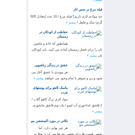
فیله مرغ در سس انار
چه موادی لازم داریم؟ فیله مرغ / 10 عدد (معادل 500
گرم) نمک و فلفل /
بیشتر »
حفاظت از کودکان در
زمستان
همانطور که خانه و ماشین
تان را برای فصل زمستان آماده می کنید، باید کودکان
تان
بیشتر »
عشق در زندگی زناشویی
هر پیوندی با عشق آغاز می
شود و زن و شوهر با تمام وجود می خواهند
بیشتر »
ماسک کاهو برای پوستهای
چرب
مواد لازم: برگ کاهو گلاب /
1 قاشق غذاخوری آب لیمو / یک دوم قاشق چایخوری
بیشتر »
نکاتی در مورد اکستنشن مو
هر چیز بهایی دارد، اما
بعضی قیمت ها برای بعضی چیزها نمی ارزد؛ مثلا به