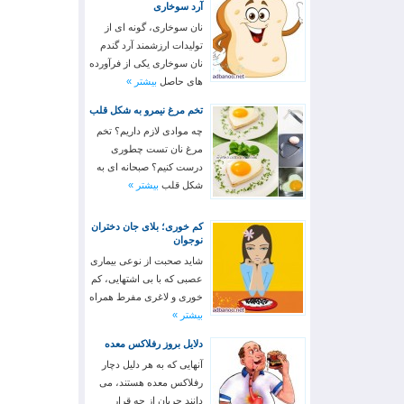
آرد سوخاری
نان سوخاری، گونه ای از
تولیدات ارزشمند آرد گندم
نان سوخاری یکی از فرآورده
های حاصل
بیشتر »
تخم مرغ نیمرو به شکل قلب
چه موادی لازم داریم؟ تخم
مرغ نان تست چطوری
درست کنیم؟ صبحانه ای به
شکل قلب
بیشتر »
کم خوری؛ بلای جان دختران
نوجوان
شاید صحبت از نوعی بیماری
عصبی که با بی اشتهایی، کم
خوری و لاغری مفرط همراه
بیشتر »
دلایل بروز رفلاکس معده
آنهایی که به هر دلیل دچار
رفلاکس معده هستند، می
دانند جریان از چه قرار