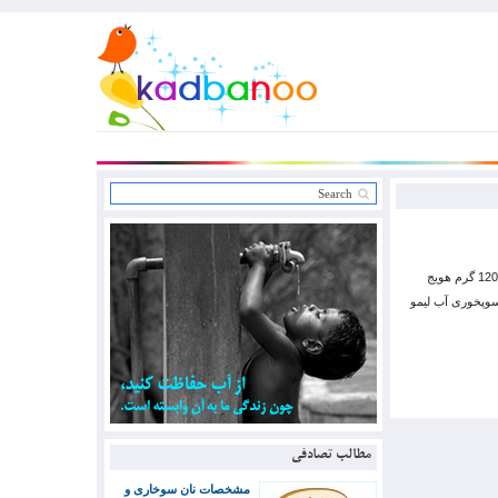
چه موادی لازم داریم؟ آرد / 2 قاشق سوپخوری کره / یک چهارم پیمانه استاک (آب مرغ) / 5 پیمانه کلم برگ / 120 گرم هویج
 / به مقدار لازم زعفران (ساییده و حل شده در آب جوش) / 2 قاشق سوپخوری آب لیمو
مطالب تصادفی
مشخصات نان سوخاری و