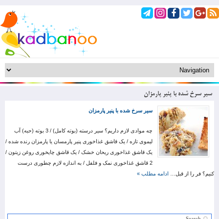
سیر سرخ شده با پنیر پارمزان
سیر سرخ شده با پنیر پارمزان
چه موادی لازم داریم؟ سیر درسته (بوته کامل) / 3 بوته (حبه) آب
لیموی تازه / یک قاشق غذاخوری پنیر پارمسان یا پارمزان رنده شده /
یک قاشق غذاخوری ریحان خشک / یک قاشق چایخوری روغن زیتون /
2 قاشق غذاخوری نمک و فلفل / به اندازه لازم چطوری درست
کنیم؟ فر را از قبل…
ادامه مطلب »