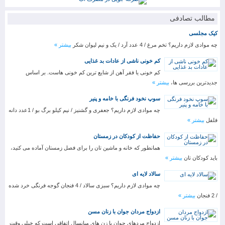
مطالب تصادفی
کیک مجلسی
چه موادی لازم داریم؟ تخم مرغ / 4 عدد آرد / یک و نیم لیوان شکر
بیشتر »
کم خونی ناشی از عادات بد غذایی
کم خونی یا فقر آهن از شایع ترین کم خونی هاست. بر اساس
جدیدترین بررسی ها،
بیشتر »
سوپ نخود فرنگی با خامه و پنیر
چه موادی لازم داریم؟ جعفری و گشنیز / نیم کیلو برگ بو / 1عدد دانه
فلفل
بیشتر »
حفاظت از کودکان در زمستان
همانطور که خانه و ماشین تان را برای فصل زمستان آماده می کنید،
باید کودکان تان
بیشتر »
سالاد لایه ای
چه موادی لازم داریم؟ سبزی سالاد / 4 فنجان گوجه فرنگی خرد شده
/ 2 فنجان
بیشتر »
ازدواج مردان جوان با زنان مسن
ازدواج مردهای جوان با زن های میانسال اتفاقی است که خیلی وقت