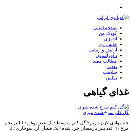
صفحه اصلی
کودک من
آشپزی
خانه داری
آرایش و زیبایی
دکوراسیون
مطالب مفید
تغذیه
سلامت
تماس
غذای گیاهی
گل‌ کلم سرخ شده پنیری
چه موادی لازم داریم؟ گل کلم متوسط / یک عدد روغن / 1 لیتر تخم
مرغ / 4 عدد پنیر پارمسان خرد شده / یک فنجان آرد سوخاری / 2