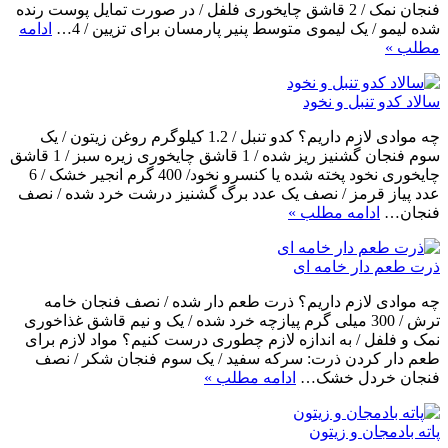
فنجان نمک / 2 قاشق چایخوری فلفل / در صورت تمایل پوست رنده
شده لیمو / یک لیموی متوسط پنیر پارمسان برای تزیین / 4…
ادامه
مطلب »
سالاد کدو تنبل و نخود
چه موادی لازم داریم؟ کدو تنبل / 1.2 کیلوگرم روغن زیتون / یک
سوم فنجان گشنیز ریز شده / 1 قاشق چایخوری زیره سبز / 1 قاشق
چایخوری نخود پخته شده یا کنسرو نخود/ 400 گرم انجیر خشک / 6
عدد پیاز قرمز / نصف یک عدد برگ گشنیز درشت خرد شده / نصف
فنجان…
ادامه مطلب »
ذرت طعم دار خامه ای
چه موادی لازم داریم؟ ذرت طعم دار شده / نصف فنجان خامه
ترش / 300 میلی گرم پیازچه خرد شده / یک و نیم قاشق غذاخوری
نمک و فلفل / به اندازه لازم چطوری درست کنیم؟ مواد لازم برای
طعم دار کردن ذرت: سرکه سفید / یک سوم فنجان شکر / نصف
فنجان خردل خشک…
ادامه مطلب »
پاته بادمجان و زیتون