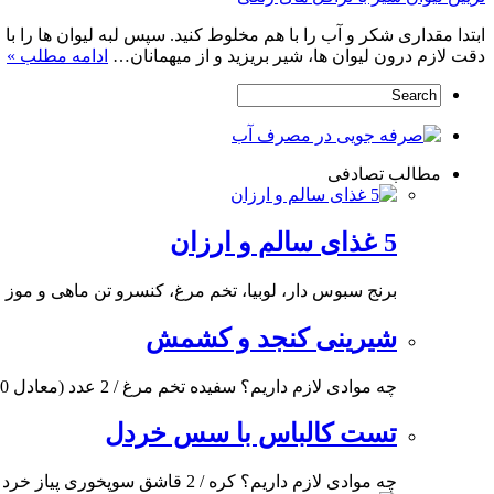
ابتدا مقداری شکر و آب را با هم مخلوط کنید. سپس لبه لیوان ها را با 
دقت لازم درون لیوان ها، شیر بریزید و از میهمانان…
ادامه مطلب »
مطالب تصادفی
5 غذای سالم و ارزان
برنج سبوس دار، لوبیا، تخم مرغ، کنسرو تن ماهی و موز 
شیرینی کنجد و کشمش
چه موادی لازم داریم؟ سفیده تخم مرغ / 2 عدد (معادل 60 گرم) نمک / یک
تست کالباس با سس خردل
چه موادی لازم داریم؟ کره / 2 قاشق سوپخوری پیاز خرد شده / 1 عدد کالباس