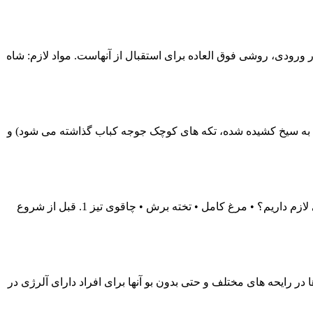
 ورودی، روشی فوق العاده برای استقبال از آنهاست. مواد لازم: شاه
باب نگینی (که روی گوشت به سیخ کشیده شده، تکه های کوچک جوجه کباب گذاشته می شود) و
اگر مرغ کاملی خریداری کردید، نگران خرد کردن آن نباشید. آن را به منزل آورده و مراحل زیر را برای خرد کردن آن دنبال کنید. چه چیزهایی لازم داریم؟ • مرغ کامل • تخته برش • چاقوی تیز 1. قبل از شروع
ر رایحه های مختلف و حتی بدون بو آنها برای افراد دارای آلرژی در