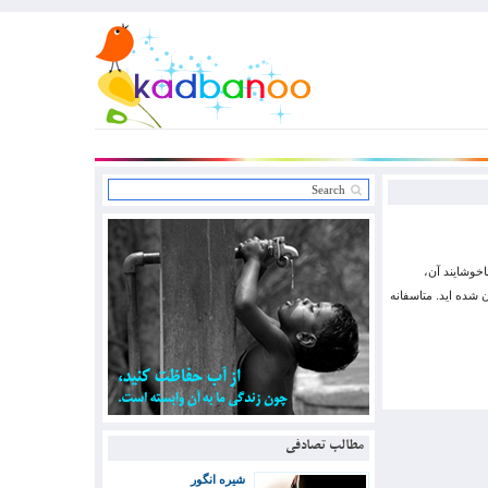
خوشایند آن،
ن شده اید. متاسفانه
مطالب تصادفی
شیره انگور