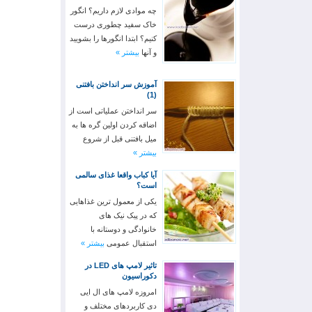
چه موادی لازم داریم؟ انگور
خاک سفید چطوری درست
کنیم؟ ابتدا انگورها را بشویید
و آنها
بیشتر »
آموزش سر انداختن بافتنی
(1)
سر انداختن عملیاتی است از
اضاقه کردن اولین گره ها به
میل بافتنی قبل از شروع
بیشتر »
آیا کباب واقعا غذای سالمی
است؟
یکی از معمول ترین غذاهایی
که در پیک نیک های
خانوادگی و دوستانه با
استقبال عمومی
بیشتر »
تاثیر لامپ های LED در
دکوراسیون
امروزه لامپ های ال ایی
دی کاربردهای مختلف و