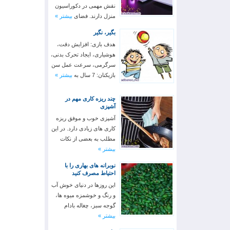
نقش مهمی در دکوراسیون
منزل دارند. فضای
بیشتر »
بگیر، نگیر
هدف بازی: افزایش دقت،
هوشیاری، ایجاد تحرک بدنی،
سرگرمی، سرعت عمل سن
بازیکنان: 7 سال به
بیشتر »
چند ریزه کاری مهم در
آشپزی
آشپزی خوب و موفق ریزه
کاری های زیادی دارد. در این
مطلب به بعضی از نکات
بیشتر »
نوبرانه های بهاری را با
احتیاط مصرف کنید
این روزها در دنیای خوش آب
و رنگ و خوشمزه میوه ها،
گوجه سبز، چغاله بادام
بیشتر »